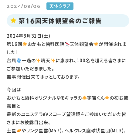
天体クラブ
2024/09/06
第16回天体観望会のご報告
2024年8月31日(土)
第16回
おかもと⻭科医院
天体観望会
が開催されま
した!
台風
一過の
晴天
に恵まれ、100名を超える皆さまに
ご参加いただきました。
無事開催出来てホッとしております。
今回は
おかもと⻭科オリジナルゆるキャラの
宇宙くん
の初お披
露目と
最新のユニステラeVスコープ望遠鏡をご参加いただいた皆
さまにお披露目出来、
土星
やリング星雲(M57)、ヘルクレス座球状星団(M13)、