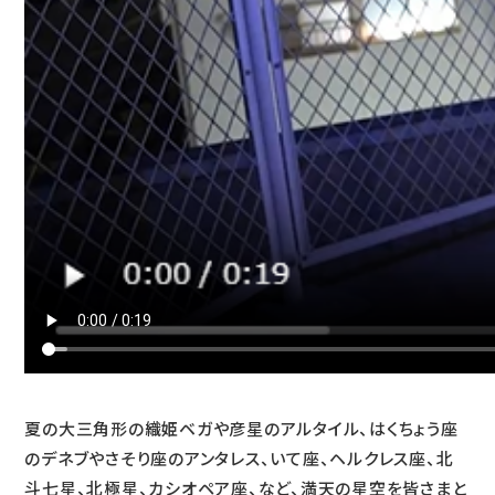
夏の大三角形の織姫ベガや彦星のアルタイル、はくちょう座
のデネブやさそり座のアンタレス、いて座、ヘルクレス座、北
斗七星、北極星、カシオペア座、など、満天の星空を皆さまと