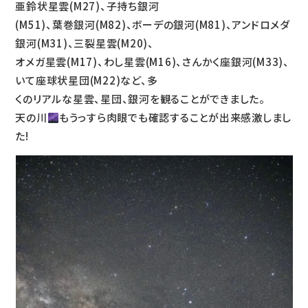
亜鈴状星雲(M27)、子持ち銀河
(M51)、葉巻銀河(M82)、ボーデの銀河(M81)、アンドロメダ
銀河(M31)、三裂星雲(M20)、
オメガ星雲(M17)、わし星雲(M16)、さんかく座銀河(M33)、
いて座球状星団(M22)など、多
くのリアルな星雲、星団、銀河を観ることができました。
天の川
もうっすら肉眼でも確認することが出来感激しまし
た!