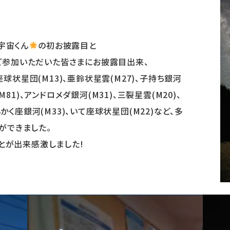
宇宙くん
の初お披露目と
ご参加いただいた皆さまにお披露目出来、
座球状星団(M13)、亜鈴状星雲(M27)、子持ち銀河
M81)、アンドロメダ銀河(M31)、三裂星雲(M20)、
んかく座銀河(M33)、いて座球状星団(M22)など、多
ができました。
とが出来感激しました!