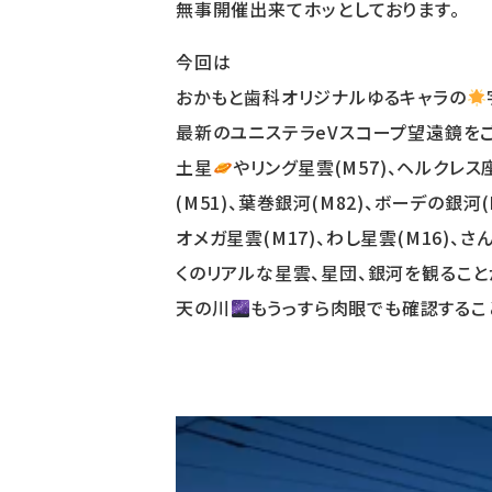
無事開催出来てホッとしております。
今回は
おかもと⻭科オリジナルゆるキャラの
最新のユニステラeVスコープ望遠鏡を
土星
やリング星雲(M57)、ヘルクレス
(M51)、葉巻銀河(M82)、ボーデの銀河(
オメガ星雲(M17)、わし星雲(M16)、さ
くのリアルな星雲、星団、銀河を観ること
天の川
もうっすら肉眼でも確認するこ