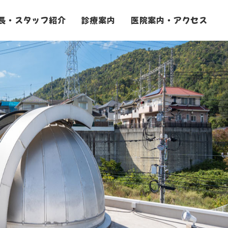
長・スタッフ紹介
診療案内
医院案内・アクセス
一般歯科
審美歯科・ホワイトニング
小児歯科
インプラント治療
入れ歯治療
口腔外科治療
矯正歯科
予防歯科
訪問歯科